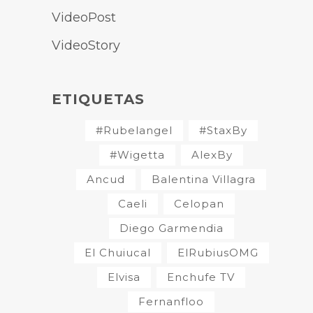
VideoPost
VideoStory
ETIQUETAS
#Rubelangel
#StaxBy
#Wigetta
AlexBy
Ancud
Balentina Villagra
Caeli
Celopan
Diego Garmendia
El Chuiucal
ElRubiusOMG
Elvisa
Enchufe TV
Fernanfloo