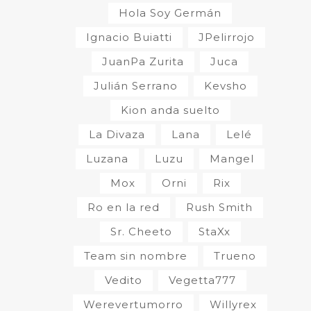
Hola Soy Germán
Ignacio Buiatti
JPelirrojo
JuanPa Zurita
Juca
Julián Serrano
Kevsho
Kion anda suelto
La Divaza
Lana
Lelé
Luzana
Luzu
Mangel
Mox
Orni
Rix
Ro en la red
Rush Smith
Sr. Cheeto
StaXx
Team sin nombre
Trueno
Vedito
Vegetta777
Werevertumorro
Willyrex