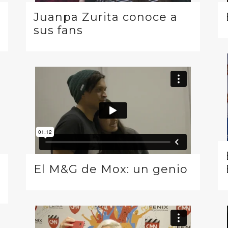
n
Juanpa Zurita conoce a
sus fans
El M&G de Mox: un genio