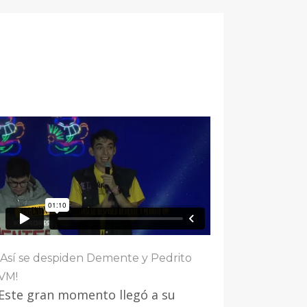
¡Así se despiden Demente y Pedrito
VM!
Este gran momento llegó a su