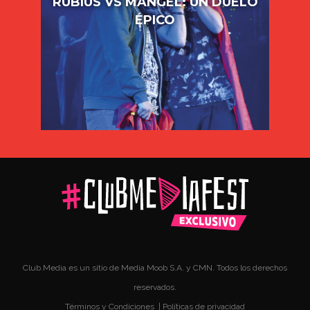
RUBIUS VS MANGEL: UN DUELO
ÉPICO
Club.Media es un sitio de Media Moob S.A. y CMN. Todos los derechos
reservados.
Términos y Condiciones
|
Políticas de privacidad