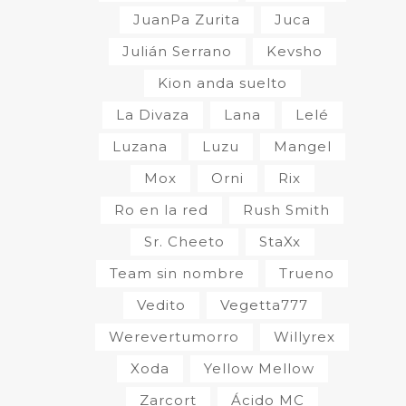
JuanPa Zurita
Juca
Julián Serrano
Kevsho
Kion anda suelto
La Divaza
Lana
Lelé
Luzana
Luzu
Mangel
Mox
Orni
Rix
Ro en la red
Rush Smith
Sr. Cheeto
StaXx
Team sin nombre
Trueno
Vedito
Vegetta777
Werevertumorro
Willyrex
Xoda
Yellow Mellow
Zarcort
Ácido MC