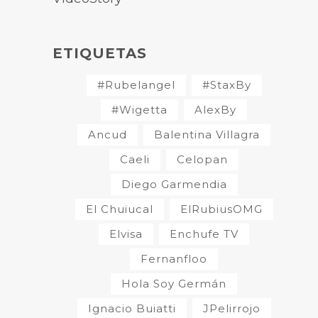
ETIQUETAS
#Rubelangel
#StaxBy
#Wigetta
AlexBy
Ancud
Balentina Villagra
Caeli
Celopan
Diego Garmendia
El Chuiucal
ElRubiusOMG
Elvisa
Enchufe TV
Fernanfloo
Hola Soy Germán
Ignacio Buiatti
JPelirrojo