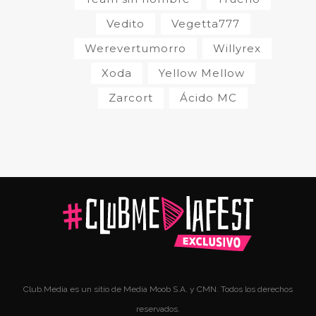
Vedito
Vegetta777
Werevertumorro
Willyrex
Xoda
Yellow Mellow
Zarcort
Ácido MC
Club.Media es un sitio de Media Moob S.A. y CMN. Todos los derechos
reservados.