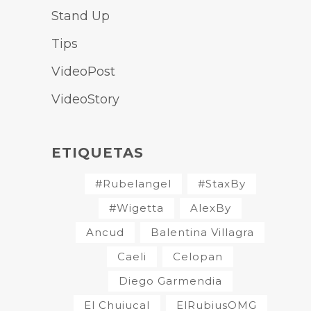
Stand Up
Tips
VideoPost
VideoStory
ETIQUETAS
#Rubelangel
#StaxBy
#Wigetta
AlexBy
Ancud
Balentina Villagra
Caeli
Celopan
Diego Garmendia
El Chuiucal
ElRubiusOMG