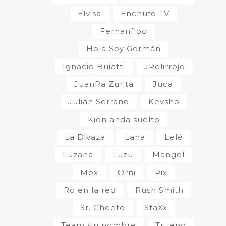
Elvisa
Enchufe TV
Fernanfloo
Hola Soy Germán
Ignacio Buiatti
JPelirrojo
JuanPa Zurita
Juca
Julián Serrano
Kevsho
Kion anda suelto
La Divaza
Lana
Lelé
Luzana
Luzu
Mangel
Mox
Orni
Rix
Ro en la red
Rush Smith
Sr. Cheeto
StaXx
Team sin nombre
Trueno