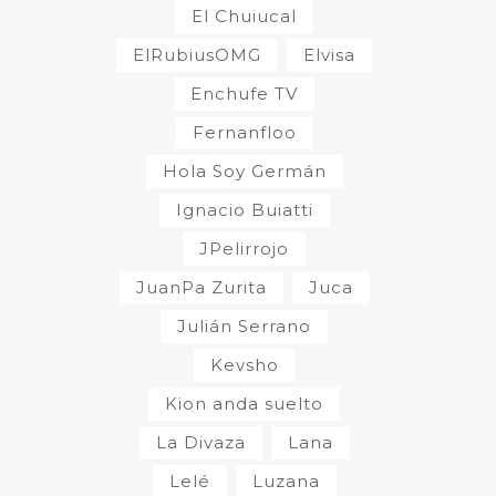
El Chuiucal
ElRubiusOMG
Elvisa
Enchufe TV
Fernanfloo
Hola Soy Germán
Ignacio Buiatti
JPelirrojo
JuanPa Zurita
Juca
Julián Serrano
Kevsho
Kion anda suelto
La Divaza
Lana
Lelé
Luzana