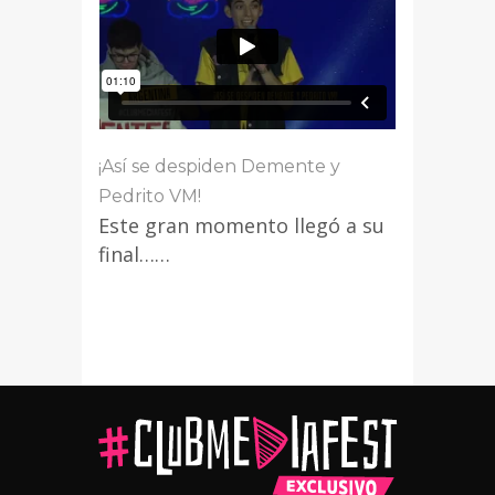
¡Así se despiden Demente y
Pedrito VM!
Este gran momento llegó a su
final……