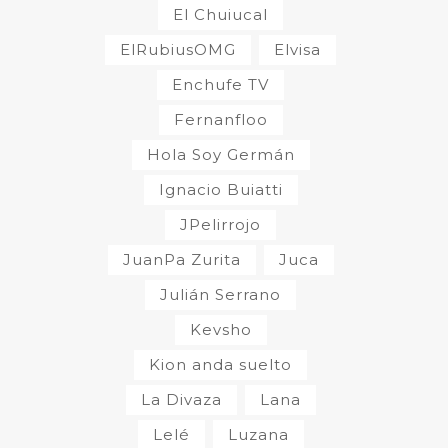
El Chuiucal
ElRubiusOMG
Elvisa
Enchufe TV
Fernanfloo
Hola Soy Germán
Ignacio Buiatti
JPelirrojo
JuanPa Zurita
Juca
Julián Serrano
Kevsho
Kion anda suelto
La Divaza
Lana
Lelé
Luzana