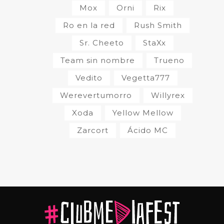
Mox
Orni
Rix
Ro en la red
Rush Smith
Sr. Cheeto
StaXx
Team sin nombre
Trueno
Vedito
Vegetta777
Werevertumorro
Willyrex
Xoda
Yellow Mellow
Zarcort
Ácido MC