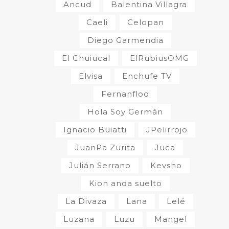
Ancud
Balentina Villagra
Caeli
Celopan
Diego Garmendia
El Chuiucal
ElRubiusOMG
Elvisa
Enchufe TV
Fernanfloo
Hola Soy Germán
Ignacio Buiatti
JPelirrojo
JuanPa Zurita
Juca
Julián Serrano
Kevsho
Kion anda suelto
La Divaza
Lana
Lelé
Luzana
Luzu
Mangel