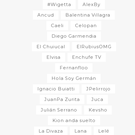
#Wigetta
AlexBy
Ancud
Balentina Villagra
Caeli
Celopan
Diego Garmendia
El Chuiucal
ElRubiusOMG
Elvisa
Enchufe TV
Fernanfloo
Hola Soy Germán
Ignacio Buiatti
JPelirrojo
JuanPa Zurita
Juca
Julián Serrano
Kevsho
Kion anda suelto
La Divaza
Lana
Lelé