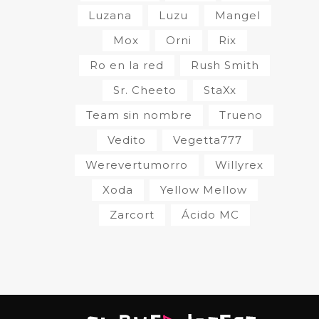
Luzana
Luzu
Mangel
Mox
Orni
Rix
Ro en la red
Rush Smith
Sr. Cheeto
StaXx
Team sin nombre
Trueno
Vedito
Vegetta777
Werevertumorro
Willyrex
Xoda
Yellow Mellow
Zarcort
Ácido MC