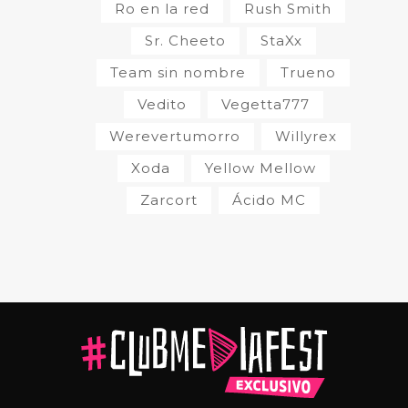
Ro en la red
Rush Smith
Sr. Cheeto
StaXx
Team sin nombre
Trueno
Vedito
Vegetta777
Werevertumorro
Willyrex
Xoda
Yellow Mellow
Zarcort
Ácido MC