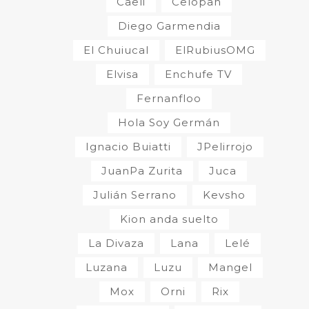
Caeli
Celopan
Diego Garmendia
El Chuiucal
ElRubiusOMG
Elvisa
Enchufe TV
Fernanfloo
Hola Soy Germán
Ignacio Buiatti
JPelirrojo
JuanPa Zurita
Juca
Julián Serrano
Kevsho
Kion anda suelto
La Divaza
Lana
Lelé
Luzana
Luzu
Mangel
Mox
Orni
Rix