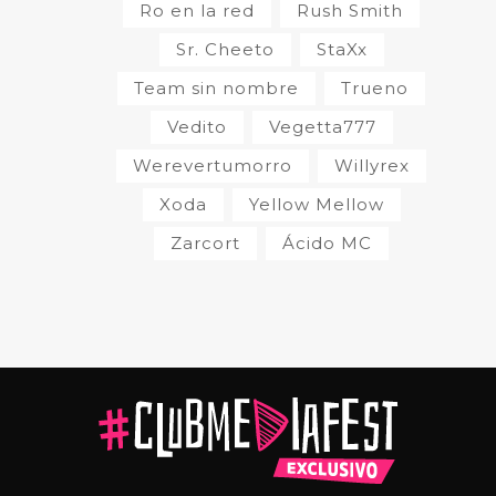
Ro en la red
Rush Smith
Sr. Cheeto
StaXx
Team sin nombre
Trueno
Vedito
Vegetta777
Werevertumorro
Willyrex
Xoda
Yellow Mellow
Zarcort
Ácido MC