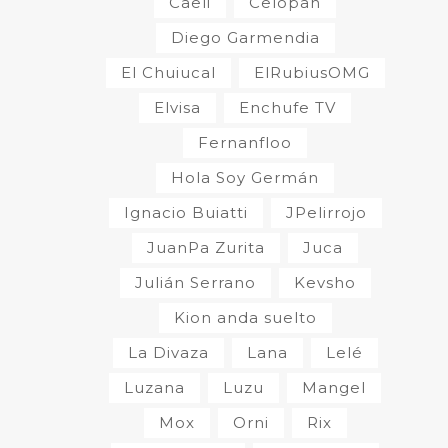
Caeli
Celopan
Diego Garmendia
El Chuiucal
ElRubiusOMG
Elvisa
Enchufe TV
Fernanfloo
Hola Soy Germán
Ignacio Buiatti
JPelirrojo
JuanPa Zurita
Juca
Julián Serrano
Kevsho
Kion anda suelto
La Divaza
Lana
Lelé
Luzana
Luzu
Mangel
Mox
Orni
Rix