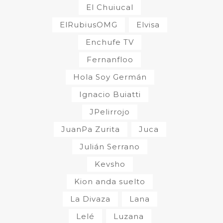
El Chuiucal
ElRubiusOMG
Elvisa
Enchufe TV
Fernanfloo
Hola Soy Germán
Ignacio Buiatti
JPelirrojo
JuanPa Zurita
Juca
Julián Serrano
Kevsho
Kion anda suelto
La Divaza
Lana
Lelé
Luzana