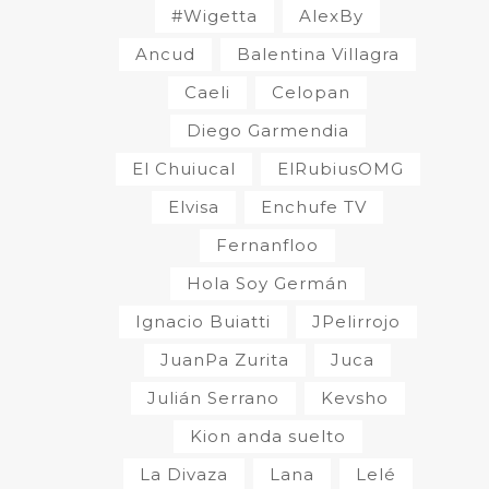
#Wigetta
AlexBy
Ancud
Balentina Villagra
Caeli
Celopan
Diego Garmendia
El Chuiucal
ElRubiusOMG
Elvisa
Enchufe TV
Fernanfloo
Hola Soy Germán
Ignacio Buiatti
JPelirrojo
JuanPa Zurita
Juca
Julián Serrano
Kevsho
Kion anda suelto
La Divaza
Lana
Lelé