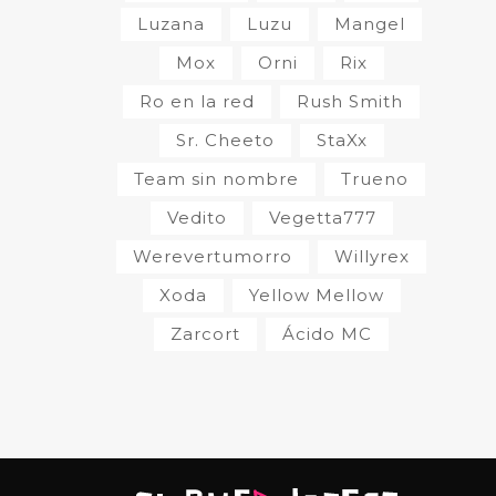
Luzana
Luzu
Mangel
Mox
Orni
Rix
Ro en la red
Rush Smith
Sr. Cheeto
StaXx
Team sin nombre
Trueno
Vedito
Vegetta777
Werevertumorro
Willyrex
Xoda
Yellow Mellow
Zarcort
Ácido MC