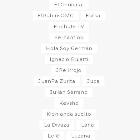
El Chuiucal
ElRubiusOMG
Elvisa
Enchufe TV
Fernanfloo
Hola Soy Germán
Ignacio Buiatti
JPelirrojo
JuanPa Zurita
Juca
Julián Serrano
Kevsho
Kion anda suelto
La Divaza
Lana
Lelé
Luzana