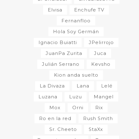
Elvisa
Enchufe TV
Fernanfloo
Hola Soy Germán
Ignacio Buiatti
JPelirrojo
JuanPa Zurita
Juca
Julián Serrano
Kevsho
Kion anda suelto
La Divaza
Lana
Lelé
Luzana
Luzu
Mangel
Mox
Orni
Rix
Ro en la red
Rush Smith
Sr. Cheeto
StaXx