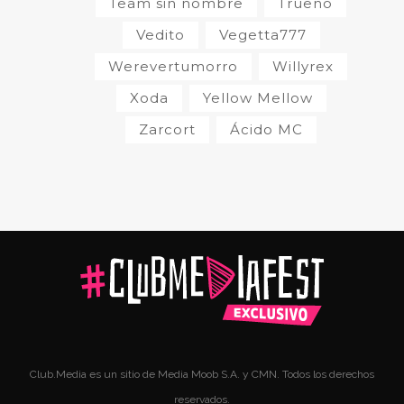
Team sin nombre
Trueno
Vedito
Vegetta777
Werevertumorro
Willyrex
Xoda
Yellow Mellow
Zarcort
Ácido MC
Club.Media es un sitio de Media Moob S.A. y CMN. Todos los derechos
reservados.