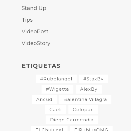
Stand Up
Tips
VideoPost
VideoStory
ETIQUETAS
#Rubelangel
#StaxBy
#Wigetta
AlexBy
Ancud
Balentina Villagra
Caeli
Celopan
Diego Garmendia
El Chuiucal
ElRubiusOMG