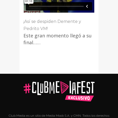
¡Así se despiden Demente y
Pedrito VM!
Este gran momento llegó a su
final……
Club.Media es un sitio de Media Moob S.A. y CMN. Todos los derechos