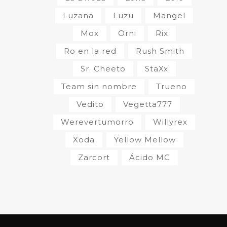
Luzana
Luzu
Mangel
Mox
Orni
Rix
Ro en la red
Rush Smith
Sr. Cheeto
StaXx
Team sin nombre
Trueno
Vedito
Vegetta777
Werevertumorro
Willyrex
Xoda
Yellow Mellow
Zarcort
Ácido MC