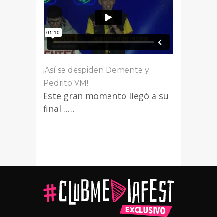
¡Así se despiden Demente y
Pedrito VM!
Este gran momento llegó a su
final……