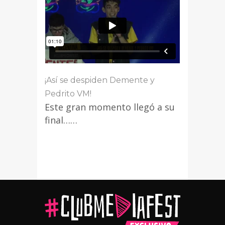
¡Así se despiden Demente y
Pedrito VM!
Este gran momento llegó a su
final……