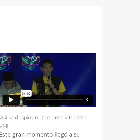
¡Así se despiden Demente y Pedrito
VM!
Este gran momento llegó a su