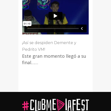
¡Así se despiden Demente y
Pedrito VM!
Este gran momento llegó a su
final……