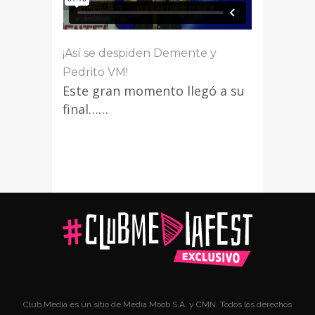
¡Así se despiden Demente y
Pedrito VM!
Este gran momento llegó a su
final……
Club.Media es un sitio de Media Moob S.A. y CMN. Todos los derechos