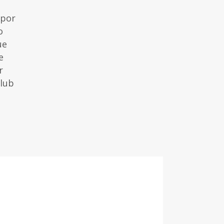
 por
o
ue
e
r
Club