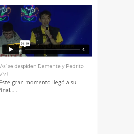
¡Así se despiden Demente y Pedrito
VM!
Este gran momento llegó a su
final……