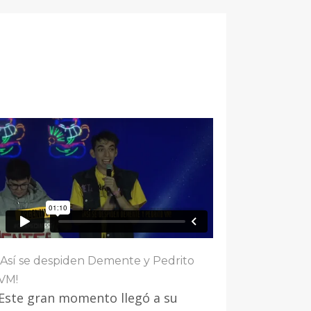
¡Así se despiden Demente y Pedrito
VM!
Este gran momento llegó a su