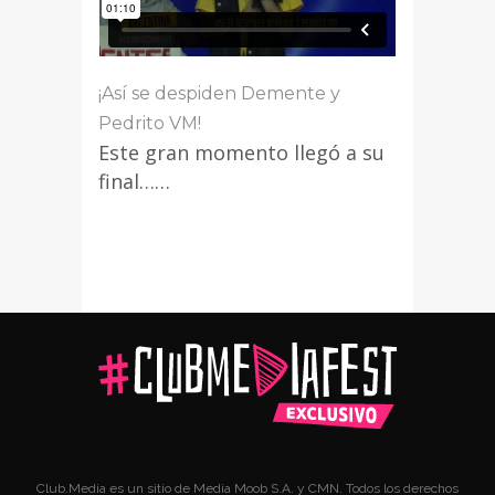
¡Así se despiden Demente y
Pedrito VM!
Este gran momento llegó a su
final……
Club.Media es un sitio de Media Moob S.A. y CMN. Todos los derechos