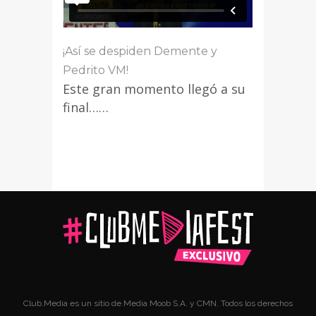
¡Así se despiden Demente y
Pedrito VM!
Este gran momento llegó a su
final……
Club.Media es un sitio de Media Moob S.A. y CMN. Todos los derechos