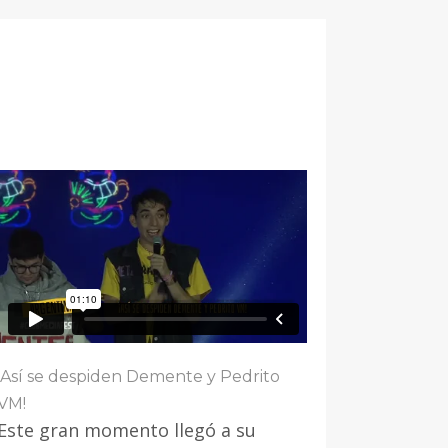
¡Así se despiden Demente y Pedrito
VM!
Este gran momento llegó a su