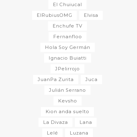
El Chuiucal
ElRubiusOMG
Elvisa
Enchufe TV
Fernanfloo
Hola Soy Germán
Ignacio Buiatti
JPelirrojo
JuanPa Zurita
Juca
Julián Serrano
Kevsho
Kion anda suelto
La Divaza
Lana
Lelé
Luzana