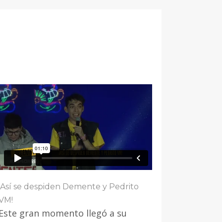
¡Así se despiden Demente y Pedrito
VM!
Este gran momento llegó a su