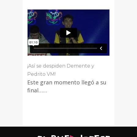
¡Así se despiden Demente y
Pedrito VM!
Este gran momento llegó a su
final……