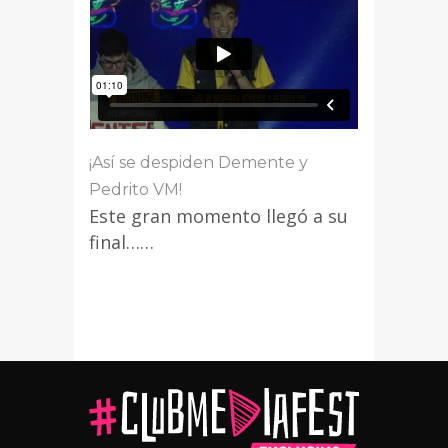
¡Así se despiden Demente y
Pedrito VM!
Este gran momento llegó a su
final……