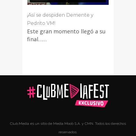
¡Así se despiden Demente y
Pedrito VM!
Este gran momento llegó a su
final……
Club.Media es un sitio de Media Moob S.A. y CMN. Todos los derechos
reservados.