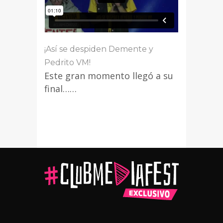
¡Así se despiden Demente y
Pedrito VM!
Este gran momento llegó a su
final……