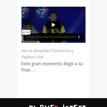
¡Así se despiden Demente y
Pedrito VM!
Este gran momento llegó a su
final……