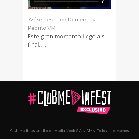
¡Así se despiden Demente y
Pedrito VM!
Este gran momento llegó a su
final……
Club.Media es un sitio de Media Moob S.A. y CMN. Todos los derechos