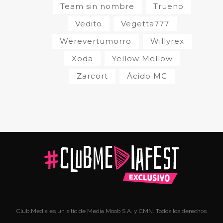
Team sin nombre
Trueno
Vedito
Vegetta777
Werevertumorro
Willyrex
Xoda
Yellow Mellow
Zarcort
Ácido MC
Club.Media es un sitio de Media Moob S.A. y CMN. Todos los derechos