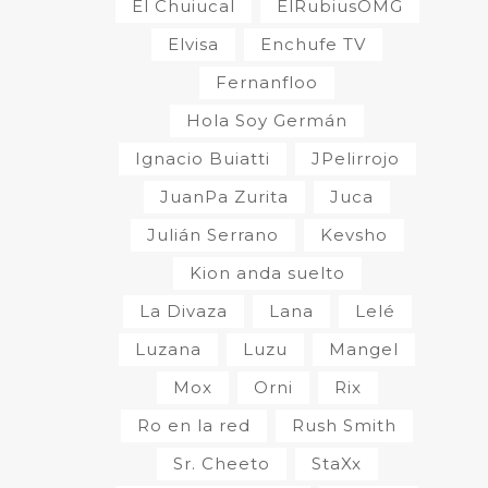
El Chuiucal
ElRubiusOMG
Elvisa
Enchufe TV
Fernanfloo
Hola Soy Germán
Ignacio Buiatti
JPelirrojo
JuanPa Zurita
Juca
Julián Serrano
Kevsho
Kion anda suelto
La Divaza
Lana
Lelé
Luzana
Luzu
Mangel
Mox
Orni
Rix
Ro en la red
Rush Smith
Sr. Cheeto
StaXx