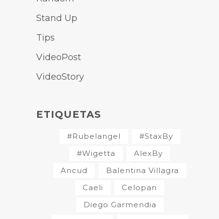
Stand Up
Tips
VideoPost
VideoStory
ETIQUETAS
#Rubelangel
#StaxBy
#Wigetta
AlexBy
Ancud
Balentina Villagra
Caeli
Celopan
Diego Garmendia