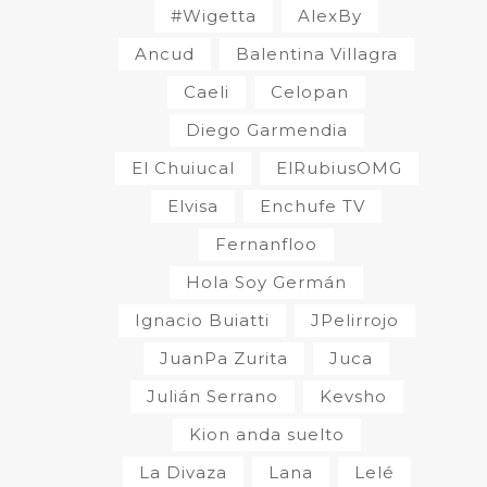
#Wigetta
AlexBy
Ancud
Balentina Villagra
Caeli
Celopan
Diego Garmendia
El Chuiucal
ElRubiusOMG
Elvisa
Enchufe TV
Fernanfloo
Hola Soy Germán
Ignacio Buiatti
JPelirrojo
JuanPa Zurita
Juca
Julián Serrano
Kevsho
Kion anda suelto
La Divaza
Lana
Lelé