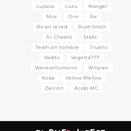
Luzana
Luzu
Mangel
Mox
Orni
Rix
Ro en la red
Rush Smith
Sr. Cheeto
StaXx
Team sin nombre
Trueno
Vedito
Vegetta777
Werevertumorro
Willyrex
Xoda
Yellow Mellow
Zarcort
Ácido MC