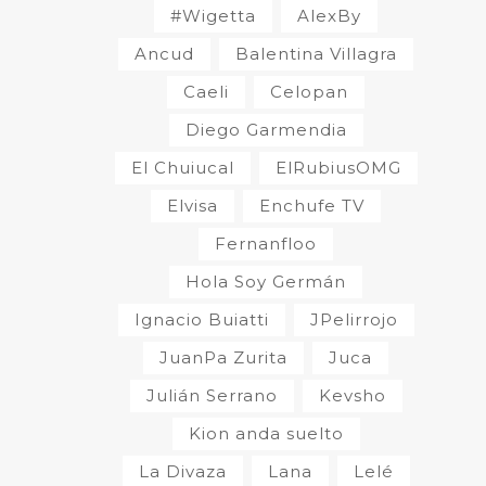
#Wigetta
AlexBy
Ancud
Balentina Villagra
Caeli
Celopan
Diego Garmendia
El Chuiucal
ElRubiusOMG
Elvisa
Enchufe TV
Fernanfloo
Hola Soy Germán
Ignacio Buiatti
JPelirrojo
JuanPa Zurita
Juca
Julián Serrano
Kevsho
Kion anda suelto
La Divaza
Lana
Lelé