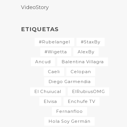
VideoStory
ETIQUETAS
#Rubelangel
#StaxBy
#Wigetta
AlexBy
Ancud
Balentina Villagra
Caeli
Celopan
Diego Garmendia
El Chuiucal
ElRubiusOMG
Elvisa
Enchufe TV
Fernanfloo
Hola Soy Germán