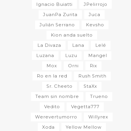
Ignacio Buiatti
JPelirrojo
JuanPa Zurita
Juca
Julián Serrano
Kevsho
Kion anda suelto
La Divaza
Lana
Lelé
Luzana
Luzu
Mangel
Mox
Orni
Rix
Ro en la red
Rush Smith
Sr. Cheeto
StaXx
Team sin nombre
Trueno
Vedito
Vegetta777
Werevertumorro
Willyrex
Xoda
Yellow Mellow