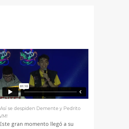
¡Así se despiden Demente y Pedrito
VM!
Este gran momento llegó a su