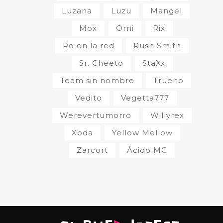
Luzana
Luzu
Mangel
Mox
Orni
Rix
Ro en la red
Rush Smith
Sr. Cheeto
StaXx
Team sin nombre
Trueno
Vedito
Vegetta777
Werevertumorro
Willyrex
Xoda
Yellow Mellow
Zarcort
Ácido MC