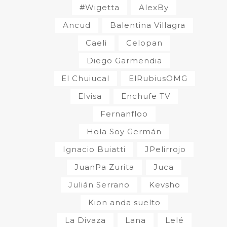
#Wigetta
AlexBy
Ancud
Balentina Villagra
Caeli
Celopan
Diego Garmendia
El Chuiucal
ElRubiusOMG
Elvisa
Enchufe TV
Fernanfloo
Hola Soy Germán
Ignacio Buiatti
JPelirrojo
JuanPa Zurita
Juca
Julián Serrano
Kevsho
Kion anda suelto
La Divaza
Lana
Lelé