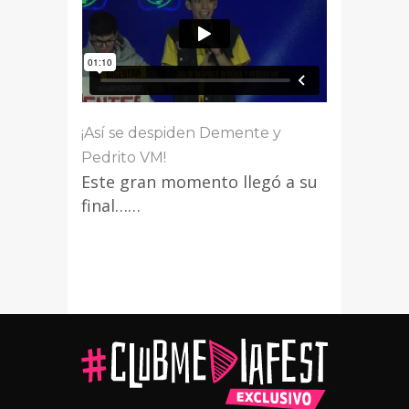
¡Así se despiden Demente y
Pedrito VM!
Este gran momento llegó a su
final……