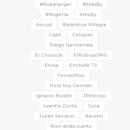
#Rubelangel
#StaxBy
#Wigetta
AlexBy
Ancud
Balentina Villagra
Caeli
Celopan
Diego Garmendia
El Chuiucal
ElRubiusOMG
Elvisa
Enchufe TV
Fernanfloo
Hola Soy Germán
Ignacio Buiatti
JPelirrojo
JuanPa Zurita
Juca
Julián Serrano
Kevsho
Kion anda suelto