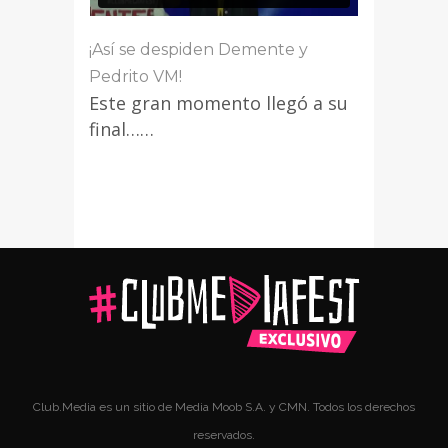
¡Así se despiden Demente y
Pedrito VM!
Este gran momento llegó a su
final……
Club.Media es un sitio de Media Moob S.A. y CMN. Todos los derechos
reservados.