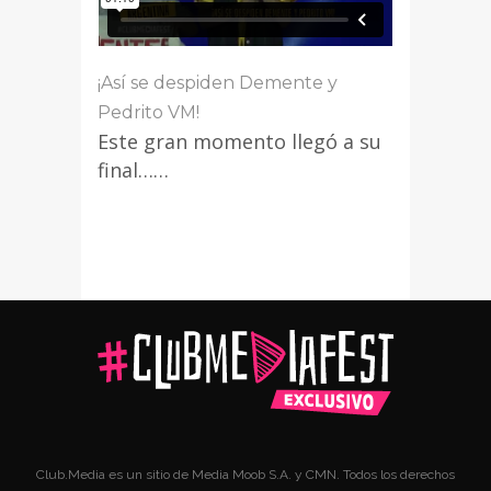
¡Así se despiden Demente y
Pedrito VM!
Este gran momento llegó a su
final……
Club.Media es un sitio de Media Moob S.A. y CMN. Todos los derechos